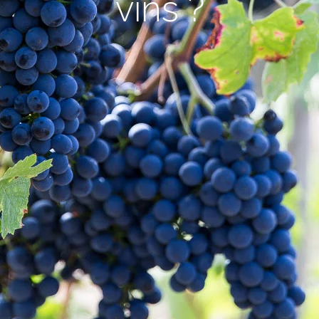
v
i
n
s
?