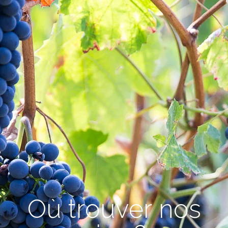
O
ù
t
r
o
u
v
e
r
n
o
s